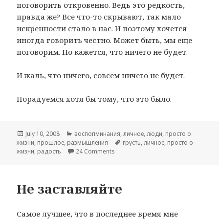
поговорить откровенно. Ведь это редкость,
правда же? Все что-то скрывают, так мало
искренности стало в нас. И поэтому хочется
иногда говорить честно. Может быть, мы еще
поговорим. Но кажется, что ничего не будет.
И жаль, что ничего, совсем ничего не будет.
Порадуемся хотя бы тому, что это было.
Posted
July 10, 2008
Categories
воспопминания
,
личное
,
люди
,
просто о
жизни
on
,
прошлое
,
размышления
Tags
грусть
,
личное
,
просто о
жизни
,
радость
24 Comments
on Жаль
Не заставляйте
Самое лучшее, что в последнее время мне