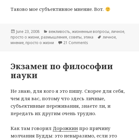
Таково мое субъективное мнение. Вот.
Posted
June 23, 2008
Categories
вежливость
,
жизненные вопросы
,
личное
,
просто о жизни
on
,
размышления
,
советы
,
этика
Tags
личное
,
мнение
,
просто о жизни
21 Comments
on Не заставляйте
Экзамен по философии
науки
Не знаю, для кого я это пишу. Скорее для себя,
чем для вас, потому что здесь личные,
субъективные переживания, знаете ли, и
передать их другим очень трудно.
Как там говорил
Дорожкин
про причину
молчания Будды: это невыразимо, если это