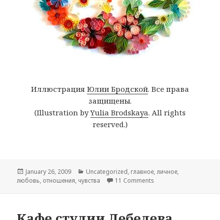
Иллюстрация
Юлии Бродской
. Все права
защищены.
(Illustration by
Yulia Brodskaya
. All rights
reserved.)
Posted
January 26, 2009
Categories
Uncategorized
,
главное
,
личное
,
любовь
on
,
отношения
,
чувства
11 Comments
on
Кафе студии Лебедева