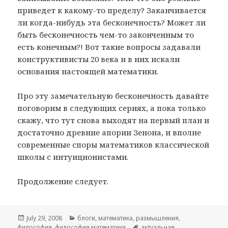
приведет к какому-то пределу? Заканчивается
ли когда-нибудь эта бесконечность? Может ли
быть бесконечность чем-то законченным то
есть конечным?! Вот такие вопросы задавали
конструктивисты 20 века и в них искали
основания настоящей математики.
Про эту замечательную бесконечность давайте
поговорим в следующих сериях, а пока только
скажу, что тут снова выходят на первый план и
достаточно древние апории Зенона, и вполне
современные споры математиков классической
школы с интуиционистами.
Продолжение следует.
Posted
July 29, 2008
Categories
блоги
,
математика
,
размышления
,
философия
on
,
философия математики
Tags
актуальная