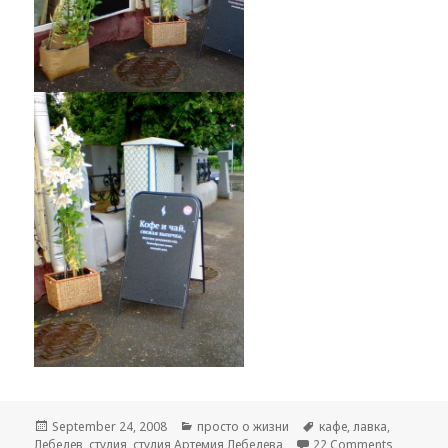
Posted
September 24, 2008
Categories
просто о жизни
Tags
кафе
,
лавка
,
Лебедев
on
,
студия
,
студия Артемия Лебедева
22 Comments
on Кафе 