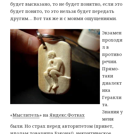
будет высказано, то не будет понятно, если это
будет понято, то это нельзя будет передать
другим… Вот так же и с моими ощущениями.
Экзамен
проходи
л в
противо
речии.
Прямо-
таки
диалект
ика
Геракли
та.
Знания у
«
Мыслитель
» на
Яндекс.Фотках
меня
были. Но страх перед авторитетом (привет,
идолам товарища Бэкона!), некритическое