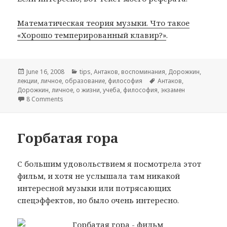
Математическая теория музыки. Что такое
«Хорошо темперированный клавир?»
.
Posted
June 16, 2008
Categories
tips
,
Антаков
,
воспоминания
,
Дорожкин
,
лекции
on
,
личное
,
образование
,
философия
Tags
Антаков
,
Дорожкин
,
личное
,
о жизни
,
учеба
,
философия
,
экзамен
8 Comments
on Экзамен по философии науки
Горбатая гора
С большим удовольствием я посмотрела этот
фильм, и хотя не услышала там никакой
интересной музыки или потрясающих
спецэффектов, но было очень интересно.