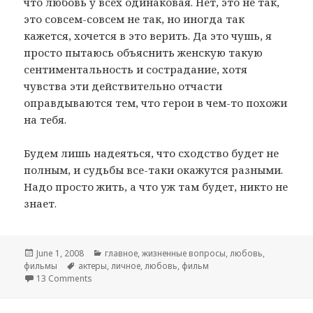
что любовь у всех одинаковая. Нет, это не так,
это совсем-совсем не так, но иногда так
кажется, хочется в это верить. Да это чушь, я
просто пытаюсь объяснить женскую такую
сентиментальность и сострадание, хотя
чувства эти действительно отчасти
оправдываются тем, что герои в чем-то похожи
на тебя.
Будем лишь надеяться, что сходство будет не
полным, и судьбы все-таки окажутся разными.
Надо просто жить, а что уж там будет, никто не
знает.
Posted
June 1, 2008
Categories
главное
,
жизненные вопросы
,
любовь
,
фильмы
on
Tags
актеры
,
личное
,
любовь
,
фильм
13 Comments
on Горбатая гора