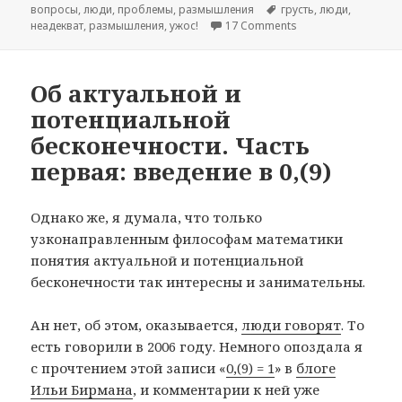
вопросы
on
,
люди
,
проблемы
,
размышления
Tags
грусть
,
люди
,
неадекват
,
размышления
,
ужос!
17 Comments
on Грустно и смеш
Об актуальной и
потенциальной
бесконечности. Часть
первая: введение в 0,(9)
Однако же, я думала, что только
узконаправленным философам математики
понятия актуальной и потенциальной
бесконечности так интересны и занимательны.
Ан нет, об этом, оказывается,
люди говорят
. То
есть говорили в 2006 году. Немного опоздала я
с прочтением этой записи «
0,(9) = 1
» в
блоге
Ильи Бирмана
, и комментарии к ней уже