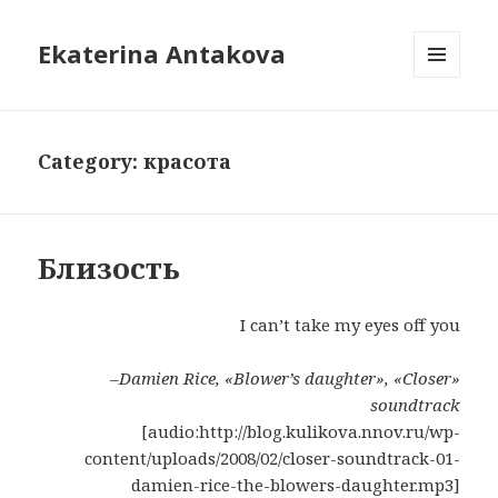
Ekaterina Antakova
MENU
AND
WIDGETS
Category: красота
Близость
I can’t take my eyes off you
–Damien Rice, «Blower’s daughter», «Closer»
soundtrack
[audio:http://blog.kulikova.nnov.ru/wp-
content/uploads/2008/02/closer-soundtrack-01-
damien-rice-the-blowers-daughter.mp3]