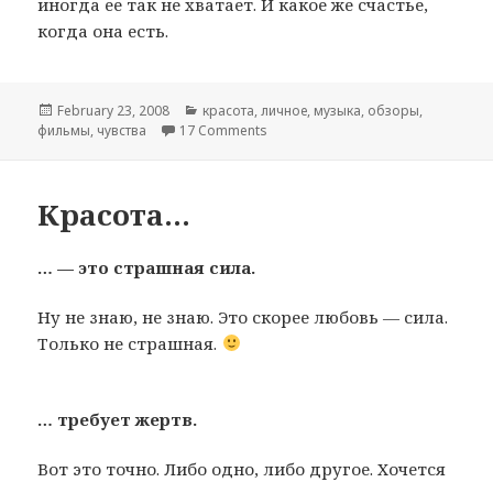
иногда ее так не хватает. И какое же счастье,
когда она есть.
Posted
February 23, 2008
Categories
красота
,
личное
,
музыка
,
обзоры
,
фильмы
on
,
чувства
17 Comments
on Близость
Красота…
… — это страшная сила.
Ну не знаю, не знаю. Это скорее любовь — сила.
Только не страшная.
… требует жертв.
Вот это точно. Либо одно, либо другое. Хочется