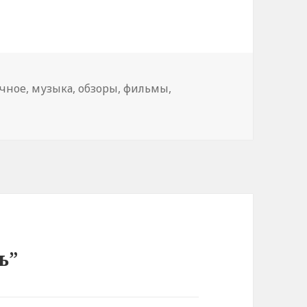
чное
,
музыка
,
обзоры
,
фильмы
,
ь”