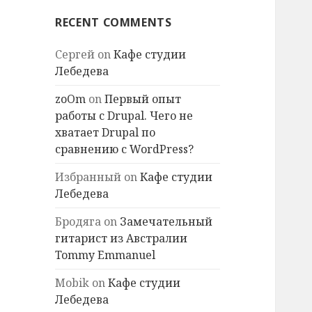
RECENT COMMENTS
Сергей
on
Кафе студии
Лебедева
zoOm
on
Первый опыт
работы с Drupal. Чего не
хватает Drupal по
сравнению с WordPress?
Избранный
on
Кафе студии
Лебедева
Бродяга
on
Замечательный
гитарист из Австралии
Tommy Emmanuel
Mobik
on
Кафе студии
Лебедева