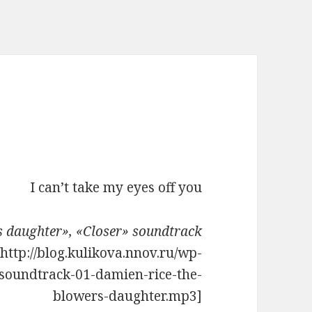
I can’t take my eyes off you
s daughter», «Closer» soundtrack
http://blog.kulikova.nnov.ru/wp-
-soundtrack-01-damien-rice-the-
blowers-daughter.mp3]