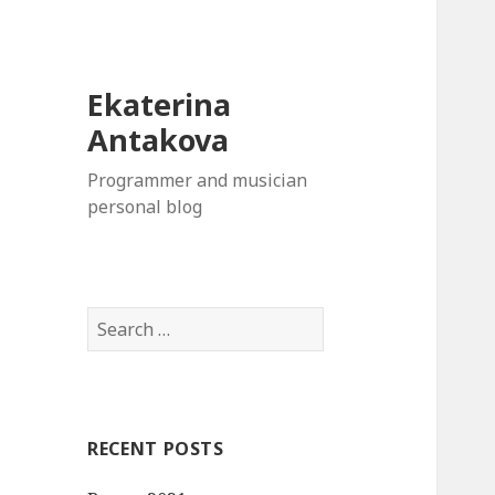
Ekaterina
Antakova
Programmer and musician
personal blog
S
e
a
r
c
RECENT POSTS
h
f