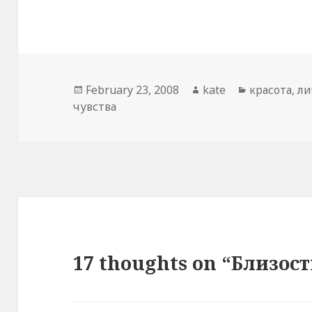
Posted
February 23, 2008
Author
kate
Categories
красота
,
ли
чувства
on
17 thoughts on “Близост