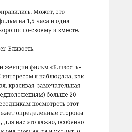
онравились. Может, это
ильм на 1,5 часа и одна
 хороши по-своему и вместе.
еди женщин фильм «Близость»
 интересом я наблюдала, как
ая, красивая, замечательная
редположениям) больше 20
беседникам посмотреть этот
ражает определенные стороны
, для нас это важно, особенно
к она рождается и уходит, о