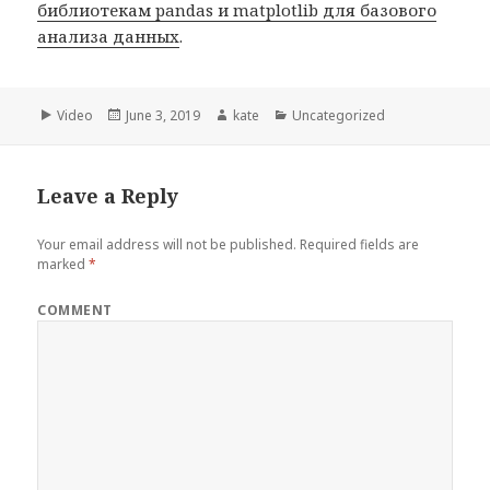
библиотекам pandas и matplotlib для базового
анализа данных
.
Format
Video
Posted
June 3, 2019
Author
kate
Categories
Uncategorized
on
Leave a Reply
Your email address will not be published.
Required fields are
marked
*
COMMENT