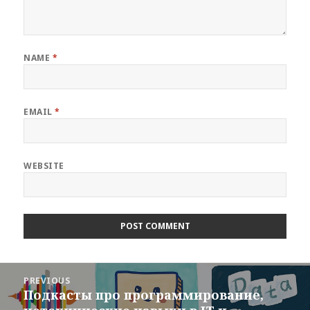
NAME
*
EMAIL
*
WEBSITE
Post
navigation
PREVIOUS
Подкасты про программирование,
Previous