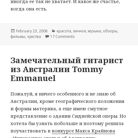
иногда ее так не хватает. И какое же счастье,
когда она есть.
Posted
February 23, 2008
Categories
красота
,
личное
,
музыка
,
обзоры
,
фильмы
on
,
чувства
17 Comments
on Близость
Замечательный гитарист
из Австралии Tommy
Emmanuel
Пожалуй, я ничего особенного и не знаю об
Австралии, кроме географического положения
и формы материка, а еще имею смутное
представление о здании Сиднейской оперы. Но
хотела бы узнать побольше и поэтому решила
поучаствовать в
конкурсе Макса Крайнова
«Интересные статьи об Австралии».