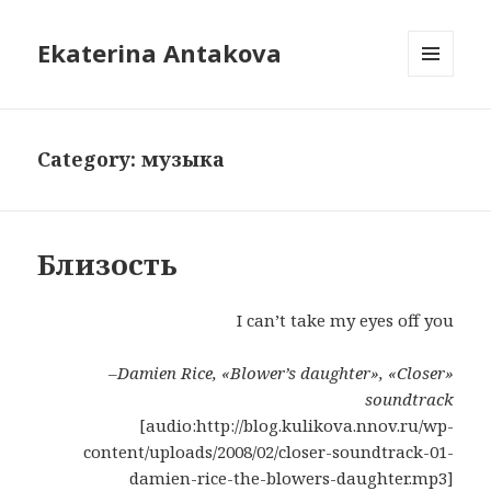
Ekaterina Antakova
MENU
AND
WIDGETS
Category: музыка
Близость
I can’t take my eyes off you
–Damien Rice, «Blower’s daughter», «Closer»
soundtrack
[audio:http://blog.kulikova.nnov.ru/wp-
content/uploads/2008/02/closer-soundtrack-01-
damien-rice-the-blowers-daughter.mp3]