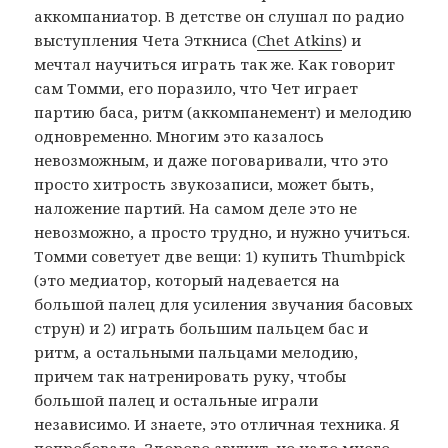
аккомпаниатор. В детстве он слушал по радио
выступления Чета Эткниса (
Chet Atkins
) и
мечтал научиться играть так же. Как говорит
сам Томми, его поразило, что Чет играет
партию баса, ритм (аккомпанемент) и мелодию
одновременно. Многим это казалось
невозможным, и даже поговаривали, что это
просто хитрость звукозаписи, может быть,
наложение партий. На самом деле это не
невозможно, а просто трудно, и нужно учиться.
Томми советует две вещи: 1) купить Thumbpick
(это медиатор, который надевается на
большой палец для усиления звучания басовых
струн) и 2) играть большим пальцем бас и
ритм, а остальными пальцами мелодию,
причем так натренировать руку, чтобы
большой палец и остальные играли
независимо. И знаете, это отличная техника. Я
попробовала. Здорово звучит, но надо много