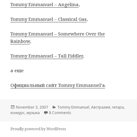
Tommy Emmanuel – Angelina
,
Tommy Emmanuel – Classical Gas
,
Tommy Emmanuel – Somewhere Over the
Rainbow
,
Tommy Emmanuel – Tall Fiddler
,
а еще
Официальный сайт Tommy Emmanuel’а
.
Posted
November 3, 2007
Categories
Tommy Emmanuel
,
Австралия
,
гитара
,
конкурс
on
,
музыка
8 Comments
on Замечательный гитарист из Авс
Proudly powered by WordPress