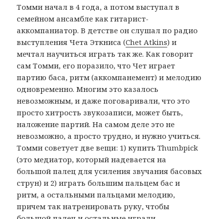
Томми начал в 4 года, а потом выступал в
семейном ансамбле как гитарист-
аккомпаниатор. В детстве он слушал по радио
выступления Чета Эткниса (
Chet Atkins
) и
мечтал научиться играть так же. Как говорит
сам Томми, его поразило, что Чет играет
партию баса, ритм (аккомпанемент) и мелодию
одновременно. Многим это казалось
невозможным, и даже поговаривали, что это
просто хитрость звукозаписи, может быть,
наложение партий. На самом деле это не
невозможно, а просто трудно, и нужно учиться.
Томми советует две вещи: 1) купить Thumbpick
(это медиатор, который надевается на
большой палец для усиления звучания басовых
струн) и 2) играть большим пальцем бас и
ритм, а остальными пальцами мелодию,
причем так натренировать руку, чтобы
большой палец и остальные играли