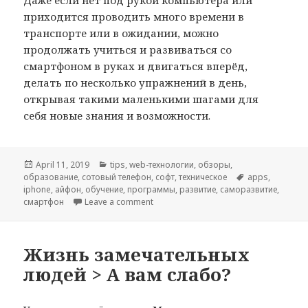
приходится проводить много времени в
транспорте или в ожидании, можно
продолжать учиться и развиваться со
смартфоном в руках и двигаться вперёд,
делать по несколько упражнений в день,
открывая такими маленькими шагами для
себя новые знания и возможности.
Posted
April 11, 2019
Categories
tips
,
web-технологии
,
обзоры
,
образование
on
,
сотовый телефон
,
софт
,
техническое
Tags
apps
,
iphone
,
айфон
,
обучение
,
программы
,
развитие
,
саморазвитие
,
смартфон
Leave a comment
on Полезные программы для смартф
Жизнь замечательных
людей > А вам слабо?