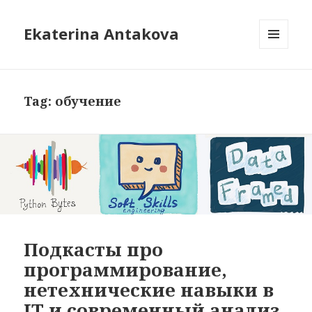
Ekaterina Antakova
MENU
AND
WIDGETS
Tag: обучение
Подкасты про
программирование,
нетехнические навыки в
IT и современный анализ