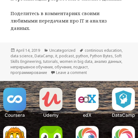
Поделитесь в комментариях своими
любимыми передачами про IT и анализ
данных.
Posted
April 14, 2019
Categories
Uncategorized
Tags
continious education
,
data science
on
,
DataCamp
,
it
,
podcast
,
python
,
Python Bytes
,
Soft
Skills Engineering
,
tutorials
,
women in big data
,
анализ данных
,
непрерывное обучение
,
обучение
,
подкаст
,
программирование
Leave a comment
on Подкасты про программи