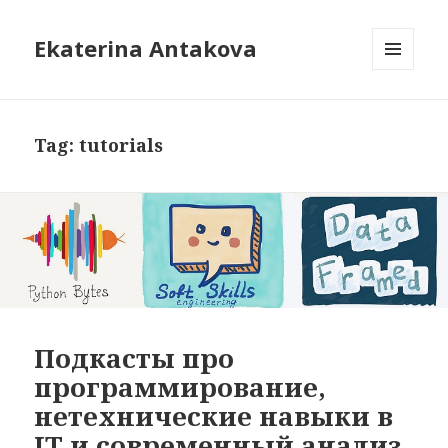
Ekaterina Antakova
MENU
AND
WIDGETS
Tag: tutorials
Подкасты про
программирование,
нетехнические навыки в
IT и современный анализ