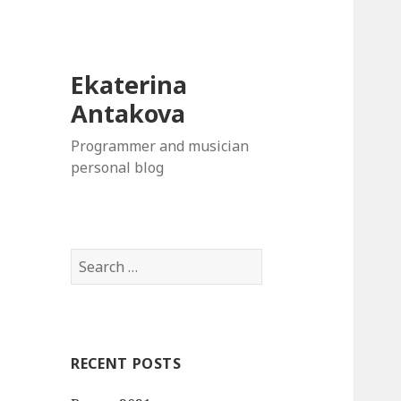
Ekaterina
Antakova
Programmer and musician
personal blog
S
e
a
r
c
RECENT POSTS
h
f