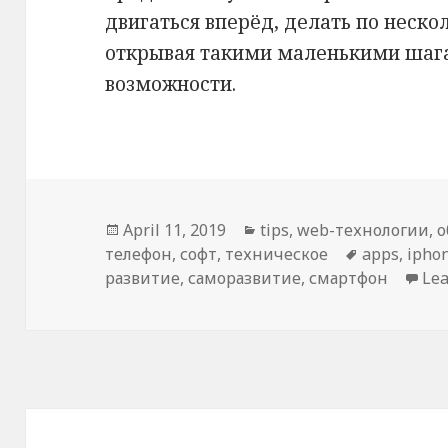
двигаться вперёд, делать по неско
открывая такими маленькими шага
возможности.
Posted
April 11, 2019
Categories
tips
,
web-технологии
,
о
телефон
on
,
софт
,
техническое
Tags
apps
,
ipho
развитие
,
саморазвитие
,
смартфон
Le