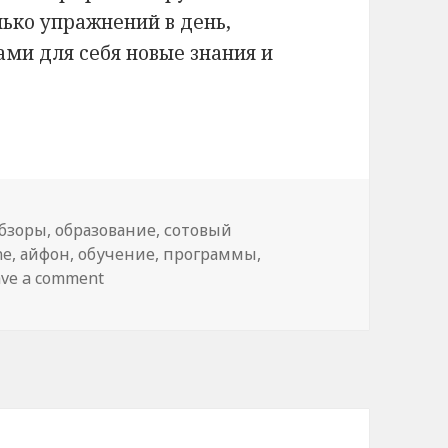
лько упражнений в день,
ми для себя новые знания и
бзоры
,
образование
,
сотовый
ne
,
айфон
,
обучение
,
программы
,
ave a comment
on Полезные программы для смартфона 