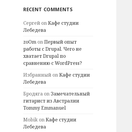
RECENT COMMENTS
Сергей
on
Кафе студии
Лебедева
zoOm
on
Первый опыт
работы с Drupal. Чего не
хватает Drupal по
сравнению с WordPress?
Избранный
on
Кафе студии
Лебедева
Бродяга
on
Замечательный
гитарист из Австралии
Tommy Emmanuel
Mobik
on
Кафе студии
Лебедева