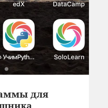
раммы для
ишника