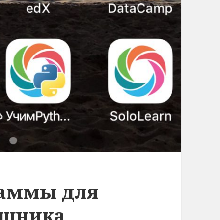
раммы для
ишника