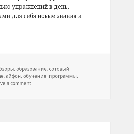
лько упражнений в день,
ми для себя новые знания и
бзоры
,
образование
,
сотовый
ne
,
айфон
,
обучение
,
программы
,
ave a comment
on Полезные программы для смартфона 