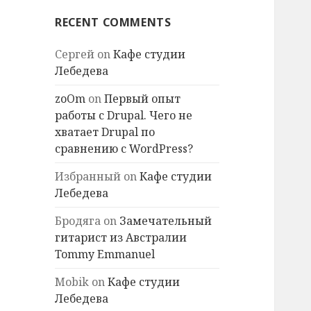
RECENT COMMENTS
Сергей
on
Кафе студии
Лебедева
zoOm
on
Первый опыт
работы с Drupal. Чего не
хватает Drupal по
сравнению с WordPress?
Избранный
on
Кафе студии
Лебедева
Бродяга
on
Замечательный
гитарист из Австралии
Tommy Emmanuel
Mobik
on
Кафе студии
Лебедева