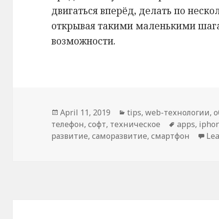
двигаться вперёд, делать по неско
открывая такими маленькими шага
возможности.
Posted
April 11, 2019
Categories
tips
,
web-технологии
,
о
телефон
on
,
софт
,
техническое
Tags
apps
,
ipho
развитие
,
саморазвитие
,
смартфон
Le