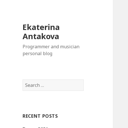
Ekaterina
Antakova
Programmer and musician
personal blog
S
e
a
r
c
RECENT POSTS
h
f