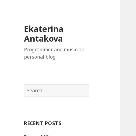
Ekaterina
Antakova
Programmer and musician
personal blog
S
e
a
r
c
RECENT POSTS
h
f