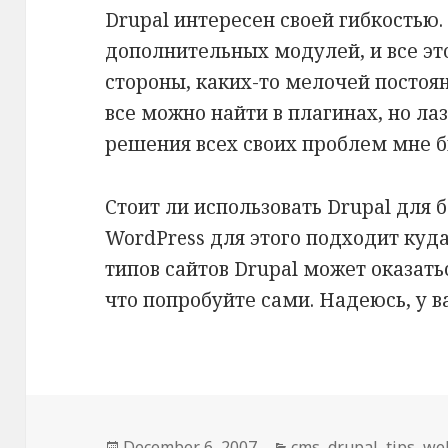
Drupal интересен своей гибкостью.
дополнительных модулей, и все эт
стороны, каких-то мелочей постоян
все можно найти в плагинах, но ла
решения всех своих проблем мне б
Стоит ли использовать Drupal для б
WordPress для этого подходит куда
типов сайтов Drupal может оказат
что попробуйте сами. Надеюсь, у 
Posted
December 6, 2007
Categories
cms
,
drupal
,
tips
,
we