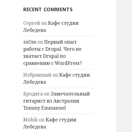
RECENT COMMENTS
Сергей
on
Кафе студии
Лебедева
zoOm
on
Первый опыт
работы с Drupal. Чего не
хватает Drupal по
сравнению с WordPress?
Избранный
on
Кафе студии
Лебедева
Бродяга
on
Замечательный
гитарист из Австралии
Tommy Emmanuel
Mobik
on
Кафе студии
Лебедева